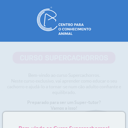
Bem-vindo ao curso Supercachorros.
Neste curso exclusivo, vai aprender como educar o seu
cachorro e ajudá-lo a tornar-se num cão adulto confiante e
equilibrado.
Preparado para ser um Super-tutor?
Vamos a isso!